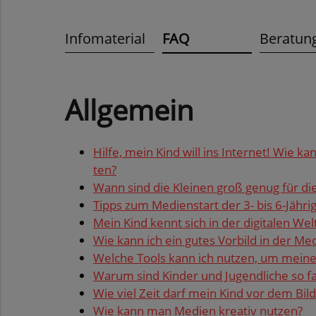
Infomaterial
FAQ
Beratun
All­ge­mein
Hilfe, mein Kind will ins In­ter­net! Wie kan
ten?
Wann sind die Klei­nen groß genug für die
Tipps zum Me­di­en­start der 3- bis 6-Jäh­ri­
Mein Kind kennt sich in der di­gi­ta­len Welt
Wie kann ich ein gutes Vor­bild in der Me­d
Wel­che Tools kann ich nut­zen, um meine e
Warum sind Kin­der und Ju­gend­li­che so f
Wie viel Zeit darf mein Kind vor dem Bild­
Wie kann man Me­di­en krea­tiv nut­zen?