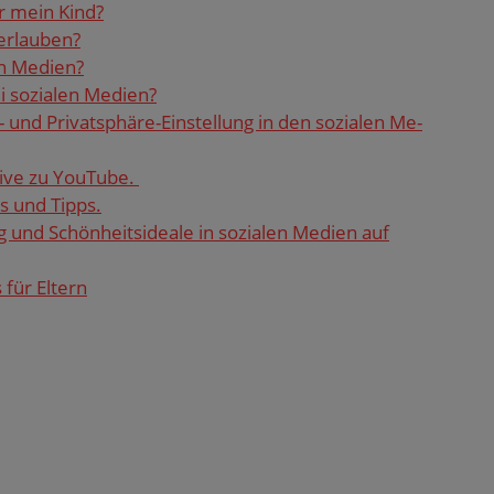
ür mein Kind?
er­lau­ben?
en Me­di­en?
 so­zia­len Me­di­en?
- und Pri­vat­sphä­re-Ein­stel­lung in den so­zia­len Me­
­ti­ve zu You­Tube.
es und Tipps.
 und Schön­heits­idea­le in so­zia­len Me­di­en auf
 für El­tern