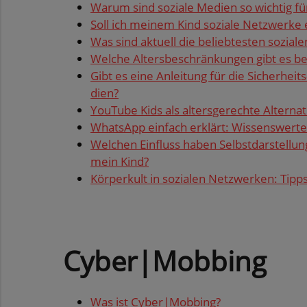
Warum sind so­zia­le Me­di­en so wich­tig f
Soll ich mei­nem Kind so­zia­le Netz­wer­ke 
Was sind ak­tu­ell die be­lieb­tes­ten so­zia­l
Wel­che Al­ters­be­schrän­kun­gen gibt es bei
Gibt es eine An­lei­tung für die Si­cher­heits
di­en?
You­Tube Kids als al­ters­ge­rech­te Al­ter­na
Whats­App ein­fach er­klärt: Wis­sens­wer­t
Wel­chen Ein­fluss haben Selbst­dar­stel­lung
mein Kind?
Kör­per­kult in so­zia­len Netz­wer­ken: Tipps
Cyber|Mob­bing
Was ist Cyber|Mob­bing?