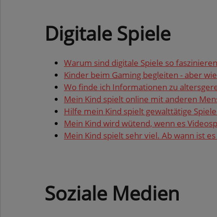
Di­gi­ta­le Spie­le
Warum sind di­gi­ta­le Spie­le so fas­zi­nie­re
Kin­der beim Ga­ming be­glei­ten - aber wie
Wo finde ich In­for­ma­tio­nen zu al­ters­ge­re
Mein Kind spielt on­line mit an­de­ren Me
Hilfe mein Kind spielt ge­walt­tä­ti­ge Spie­le
Mein Kind wird wü­tend, wenn es Vi­deo­spi
Mein Kind spielt sehr viel. Ab wann ist es 
So­zia­le Me­di­en