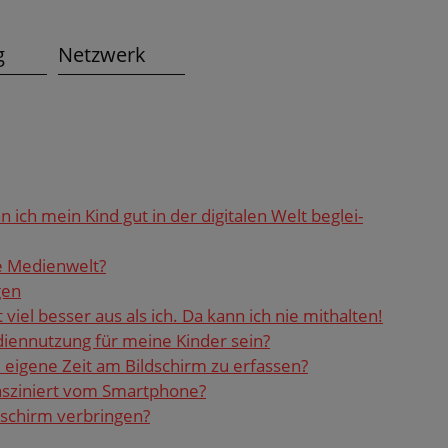
g
Netzwerk
n ich mein Kind gut in der di­gi­ta­len Welt be­glei­
 Me­di­en­welt?
gen
 viel bes­ser aus als ich. Da kann ich nie mit­hal­ten!
i­en­nut­zung für meine Kin­der sein?
i­ge­ne Zeit am Bild­schirm zu er­fas­sen?
as­zi­niert vom Smart­pho­ne?
schirm ver­brin­gen?