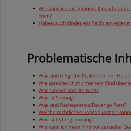
Wie kann ich mit mei­nem Kind über den U
chen?
Haben auch Kin­der ein Recht am ei­ge­nen
Pro­ble­ma­ti­sche In­h
Was sind mög­li­che Ri­si­ken bei der Nut­zun
Wie spre­che ich mit mei­nem Kind über pro­b
Was tun bei Hass im Netz?
Was ist Sex­ting?
Was sind Rache­por­nos/Re­ven­ge Porn?
Wel­che recht­li­chen Kon­se­quen­zen kön­
Was ist Cy­ber­groo­ming?
Wie kann ich mein Kind vor se­xu­el­ler Ge­w