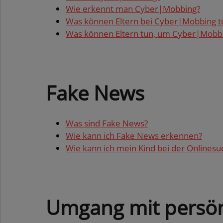
Wie er­kennt man Cyber|Mob­bing?
Was kön­nen El­tern bei Cyber|Mob­bing t
Was kön­nen El­tern tun, um Cyber|Mob­bi
Fake News
Was sind Fake News?
Wie kann ich Fake News er­ken­nen?
Wie kann ich mein Kind bei der On­line­su­c
Um­gang mit per­sön