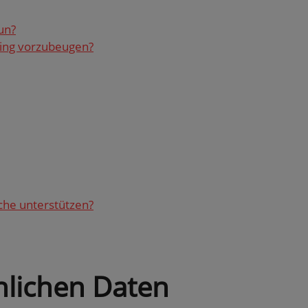
un?
ng vor­zu­beu­gen?
he un­ter­stüt­zen?
­li­chen Daten