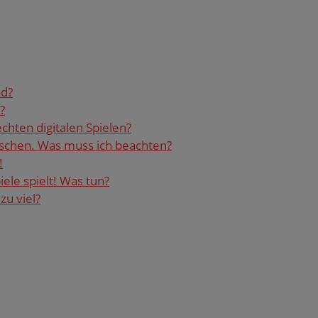
nd?
?
ch­ten di­gi­ta­len Spie­len?
n­schen. Was muss ich be­ach­ten?
!
e­le spielt! Was tun?
zu viel?