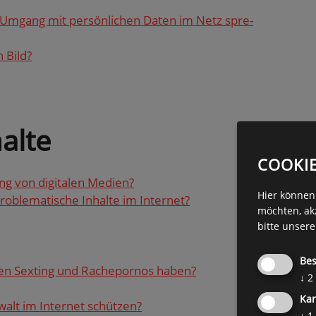
m­gang mit per­sön­li­chen Daten im Netz spre­
 Bild?
al­te
COOKI
g von di­gi­ta­len Me­di­en?
Hier können 
le­ma­ti­sche In­hal­te im In­ter­net?
möchten, ak
bitte unser
Bes
nen Sex­ting und Rache­por­nos haben?
↓
2
Kar
alt im In­ter­net schüt­zen?
↓
1