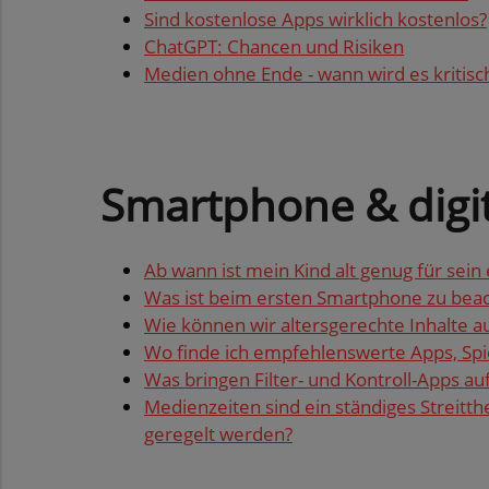
Sind kos­ten­lo­se Apps wirk­lich kos­ten­los?
ChatGPT: Chan­cen und Ri­si­ken
Me­di­en ohne Ende - wann wird es kri­tisc
Smart­pho­ne & di­gi­t
Ab wann ist mein Kind alt genug für sein 
Was ist beim ers­ten Smart­pho­ne zu be­ac
Wie kön­nen wir al­ters­ge­rech­te In­hal­te a
Wo finde ich emp­feh­lens­wer­te Apps, Spie
Was brin­gen Fil­ter- und Kon­troll-Apps a
Me­di­en­zei­ten sind ein stän­di­ges Streit­
ge­re­gelt wer­den?