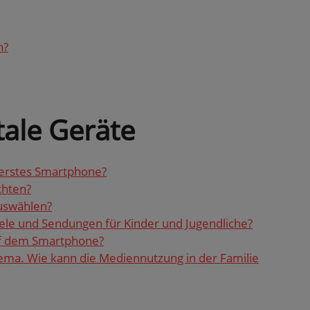
h?
a­le Ge­rä­te
ers­tes Smart­pho­ne?
h­ten?
us­wäh­len?
­le und Sen­dun­gen für Kin­der und Ju­gend­li­che?
uf dem Smart­pho­ne?
the­ma. Wie kann die Me­di­en­nut­zung in der Fa­mi­lie