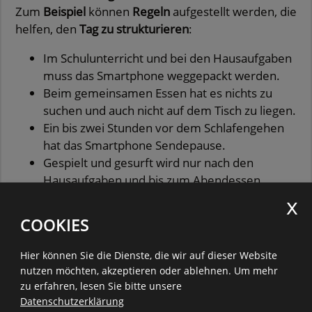
Zum
Beispiel
können
Regeln
aufgestellt werden, die
helfen, den
Tag zu strukturieren
:
Im Schulunterricht und bei den Hausaufgaben
muss das Smartphone weggepackt werden.
Beim gemeinsamen Essen hat es nichts zu
suchen und auch nicht auf dem Tisch zu liegen.
Ein bis zwei Stunden vor dem Schlafengehen
hat das Smartphone Sendepause.
Gespielt und gesurft wird nur nach den
Hausaufgaben und bis zum Abendessen.
Danach ist Zeit für andere Interessen oder die
Familie.
COOKIES
Es können auch medienfreie Tage oder Zeiten
eingeführt werden – an die hält sich dann die
Hier können Sie die Dienste, die wir auf dieser Website
ganze Familie.
nutzen möchten, akzeptieren oder ablehnen.
Um mehr
zu erfahren, lesen Sie bitte unsere
Eltern kennen die Gewohnheiten ihrer Kinder am
Datenschutzerklärung