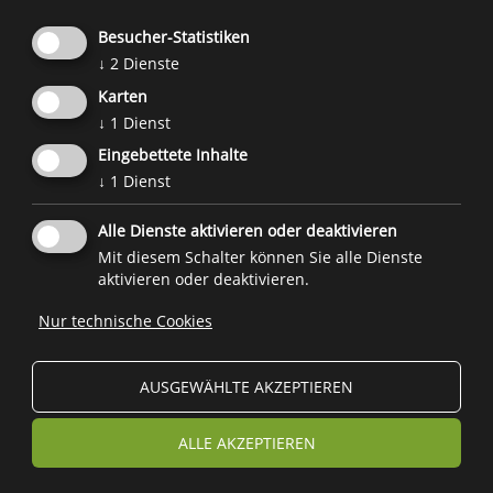
besten und können entscheiden, welche
Vereinbarungen gut in den Alltag passen.
Besucher-Statistiken
↓
2
Dienste
Weitere Informationen zu Bildschirmzeiten:
Karten
Schau-hin.info
↓
1
Dienst
ProJuventute.ch
Eingebettete Inhalte
↓
1
Dienst
Eine Initiative des
Forum Prävention
im Auftrag und
Alle Dienste aktivieren oder deaktivieren
Zusammenarbeit mit der
Familienagentur
und
weiteren
Mit diesem Schalter können Sie alle Dienste
Projektpartnern
.
aktivieren oder deaktivieren.
Nur technische Cookies

© 2026
Forum Prävention
MwSt.-Nr.: 02267890214 - Steuernummer 94074740211
AUSGEWÄHLTE AKZEPTIEREN
Stiftung Forum Prävention KDS
ALLE AKZEPTIEREN