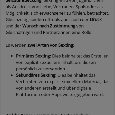
Selbstentdeckung
. Sexting wird von Jugendlichen
als Ausdruck von Liebe, Vertrauen, Spaß oder als
Möglichkeit, sich erwachsener zu fühlen, betrachtet.
Gleichzeitig spielen oftmals aber auch der
Druck
und der
Wunsch nach Zustimmung
von
Gleichaltrigen und Partner:innen eine Rolle.
Es werden
zwei Arten von Sexting
:
Primäres Sexting:
Dies beinhaltet das Erstellen
von explizit sexuellem Inhalt, um diesen
persönlich zu versenden.
Sekundäres Sexting:
Dies beinhaltet das
Verbreiten von explizit sexuellem Material, das
von anderen erstellt und über digitale
Plattformen oder Apps weitergegeben wird.