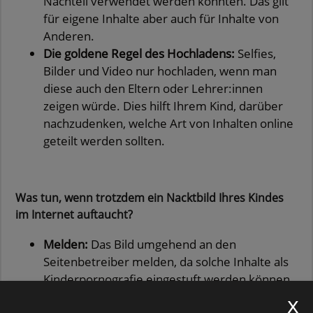
Nachteil verwendet werden könnten. Das gilt
für eigene Inhalte aber auch für Inhalte von
Anderen.
Die goldene Regel des Hochladens:
Selfies,
Bilder und Video nur hochladen, wenn man
diese auch den Eltern oder Lehrer:innen
zeigen würde. Dies hilft Ihrem Kind, darüber
nachzudenken, welche Art von Inhalten online
geteilt werden sollten.
Was tun, wenn trotzdem ein Nacktbild Ihres Kindes
im Internet auftaucht?
Melden:
Das Bild umgehend an den
Seitenbetreiber melden, da solche Inhalte als
Kinderpornografie eingestuft werden können.
Das hilft die Verbreitung einzuschränken.