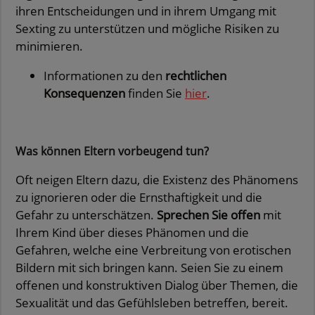
ihren Entscheidungen und in ihrem Umgang mit
Sexting zu unterstützen und mögliche Risiken zu
minimieren.
Informationen zu den
rechtlichen
Konsequenzen
finden Sie
hier
.
Was können Eltern vorbeugend tun?
Oft neigen Eltern dazu, die Existenz des Phänomens
zu ignorieren oder die Ernsthaftigkeit und die
Gefahr zu unterschätzen.
Sprechen Sie offen
mit
Ihrem Kind über dieses Phänomen und die
Gefahren, welche eine Verbreitung von erotischen
Bildern mit sich bringen kann. Seien Sie zu einem
offenen und konstruktiven Dialog über Themen, die
Sexualität und das Gefühlsleben betreffen, bereit.