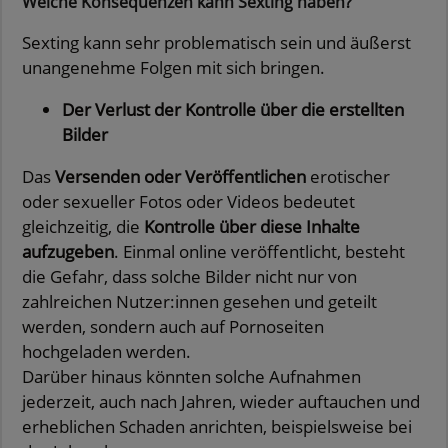
Welche Konsequenzen kann Sexting haben?
Sexting kann sehr problematisch sein und äußerst
unangenehme Folgen mit sich bringen.
Der Verlust der Kontrolle über die erstellten
Bilder
Das
Versenden oder Veröffentlichen
erotischer
oder sexueller Fotos oder Videos bedeutet
gleichzeitig, die
Kontrolle über diese Inhalte
aufzugeben
. Einmal online veröffentlicht, besteht
die Gefahr, dass solche Bilder nicht nur von
zahlreichen Nutzer:innen gesehen und geteilt
werden, sondern auch auf Pornoseiten
hochgeladen werden.
Darüber hinaus könnten solche Aufnahmen
jederzeit, auch nach Jahren, wieder auftauchen und
erheblichen Schaden anrichten, beispielsweise bei