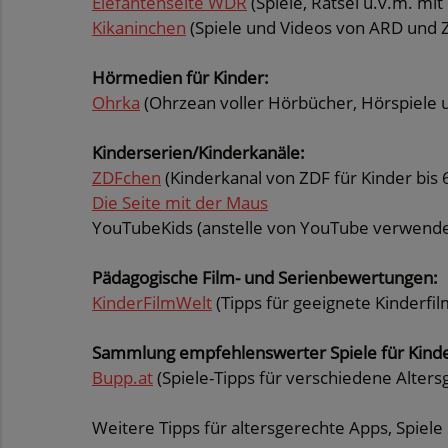
Elefantenseite WDR
(Spiele, Rätsel u.v.m. mi
Kikaninchen
(Spiele und Videos von ARD und 
Hörmedien für Kinder:
Ohrka
(Ohrzean voller Hörbücher, Hörspiele 
Kinderserien/Kinderkanäle:
ZDFchen
(Kinderkanal von ZDF für Kinder bis 6
Die Seite mit der Maus
YouTubeKids (anstelle von YouTube verwend
Pädagogische Film- und Serienbewertungen:
KinderFilmWelt
(Tipps für geeignete Kinderfi
Sammlung empfehlenswerter Spiele für Kinde
Bupp.at
(Spiele-Tipps für verschiedene Altersg
Weitere Tipps für altersgerechte Apps, Spiel