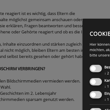
 reagiert ist es wichtig, dass Eltern die
nhalte möglichst gemeinsam anschauen oder
 sie erklären, Fragen beantworten und besser
ehene oder Gehörte reagiert und ob es die Inhalte
COOKI
 Inhalte einzuordnen und stärken zugleich die
Hier können 
 nicht möglich, bleiben Eltern am besten in
möchten, ak
bitte unser
und selbst bereits gesehen oder gehört haben.
Bes
ILDSCHIRM VERBRINGEN?
↓
2
ollen Bildschirmmedien vermieden werden.
Kar
↓
1
 Wahl.
 Geschichten im 2. Lebensjahr
Ein
dschirmmedien sparsam genutzt werden.
↓
1