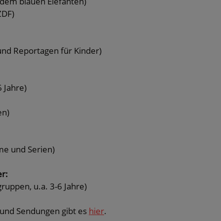
t dem blauen Elefanten)
ZDF)
und Reportagen für Kinder)
 Jahre)
en)
lme und Serien)
r:
ruppen, u.a. 3-6 Jahre)
e und Sendungen gibt es
hier
.