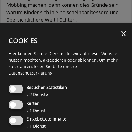
Mobbing machen, dann können dies Gründe sein,
warum Kinder sich in eine scheinbar bessere und
übersichtlichere Welt flüchten.
... und handeln!
COOKIES
Wenn Sie bei Ihrem Kind solche Verhaltensweisen
zunehmend beobachten und das Gefühl haben,
Hier können Sie die Dienste, die wir auf dieser Website
dass die Mediennutzung Ihres Kindes aus der
nutzen möchten, akzeptieren oder ablehnen.
Um mehr
Kontrolle gerät, dann holen Sie sich Unterstützung.
zu erfahren, lesen Sie bitte unsere
Lieber früher als zu spät.
Datenschutzerklärung
Hier finden Sie die Kontakte der
Beratungsangebote in Südtirol
.
Besucher-Statistiken
↓
2
Dienste
Weitere Informationen:
Karten
Checkliste „Besteht bei meinem Kind die Gefahr
↓
1
Dienst
einer möglichen digitalen Abhängigkeit?“ von
Eingebettete Inhalte
klicksafe
.
↓
1
Dienst