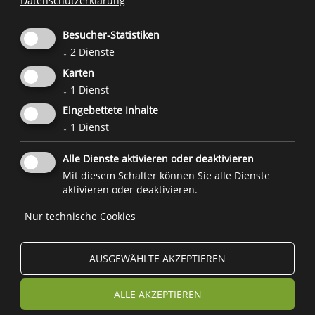
Datenschutzerklärung
Bestätigung über Likes und Nachrichten kann
verunsichern und emotionalen Stress erzeugen.
Besucher-Statistiken
↓
2
Dienste
Weitere Informationen:
Karten
Mit Kindern und Jugendlichen über die
↓
1
Dienst
Internetnutzung sprechen auf
Eingebettete Inhalte
jugendundmedien.ch
.
↓
1
Dienst
Alle Dienste aktivieren oder deaktivieren
Eine Initiative des
Forum Prävention
im Auftrag und Zusammenarbeit mit
Mit diesem Schalter können Sie alle Dienste
der
Familienagentur
und
weiteren Projektpartnern
.
aktivieren oder deaktivieren.
Nur technische Cookies

© 2026
Forum Prävention
MwSt.-Nr.: 02267890214 - Steuernummer 94074740211
AUSGEWÄHLTE AKZEPTIEREN
Stiftung Forum Prävention KDS
ALLE AKZEPTIEREN