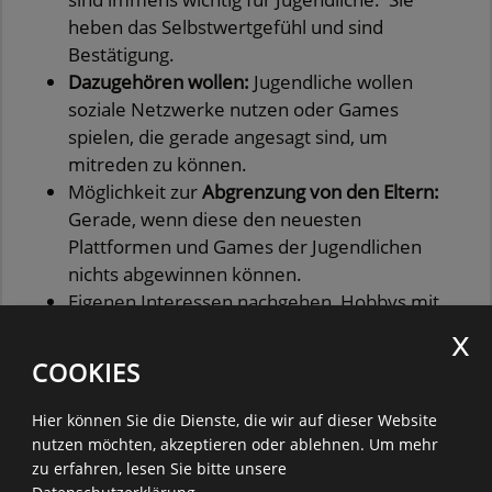
heben das Selbstwertgefühl und sind
Bestätigung.
Dazugehören wollen:
Jugendliche wollen
soziale Netzwerke nutzen oder Games
spielen, die gerade angesagt sind, um
mitreden zu können.
Möglichkeit zur
Abgrenzung von den Eltern:
Gerade, wenn diese den neuesten
Plattformen und Games der Jugendlichen
nichts abgewinnen können.
Eigenen Interessen nachgehen, Hobbys mit
anderen teilen und in Influencer:innen
Rollenvorbilder finden, die die eigene
COOKIES
Identitätsbildung unterstützen.
Hier können Sie die Dienste, die wir auf dieser Website
Gleichzeitig können die ständige Erreichbarkeit und
nutzen möchten, akzeptieren oder ablehnen.
Um mehr
die
Angst etwas zu verpassen
auch zu
digitalem
zu erfahren, lesen Sie bitte unsere
Stress
führen. Das Ausbleiben der erhofften