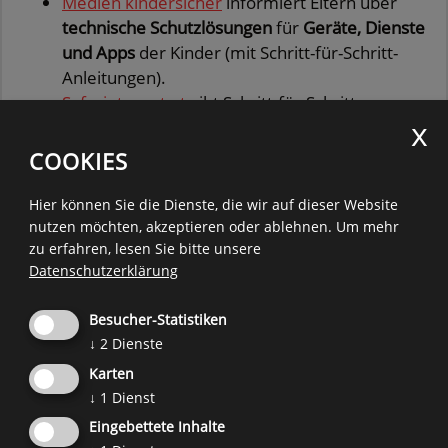
Medien kindersicher
informiert Eltern über
technische Schutzlösungen
für
Geräte, Dienste
und Apps
der Kinder (mit Schritt-für-Schritt-
Anleitungen).
Saferinternet.at
gibt Schritt-für-Schritt-
Anleitungen für die
Privatsphäre-Einstellungen
der wichtigsten
sozialen Netzwerke.
COOKIES
Allgemeine Infos zu Sicherheitseinstellungen für
Hier können Sie die Dienste, die wir auf dieser Website
Android:
nutzen möchten, akzeptieren oder ablehnen.
Um mehr
zu erfahren, lesen Sie bitte unsere
SCHAU-HIN!
Datenschutzerklärung
Jugendschutz.net
Besucher-Statistiken
Allgemeine Infos zu Sicherheitseinstellungen für
↓
2
Dienste
iOS:
Karten
SCHAU-HIN!
↓
1
Dienst
Jugendschutz.net
Eingebettete Inhalte