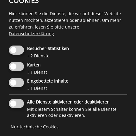
COOKIES
Saferinternet.at
.
Hier können Sie die Dienste, die wir auf dieser Website
nutzen möchten, akzeptieren oder ablehnen.
Um mehr
zu erfahren, lesen Sie bitte unsere
Datenschutzerklärung
Besucher-Statistiken
↓
2
Dienste
Karten
↓
1
Dienst
Eingebettete Inhalte
↓
1
Dienst
Alle Dienste aktivieren oder deaktivieren
Eine Initiative des
Forum Prävention
im Auftrag und Zusammenarbeit mit
Mit diesem Schalter können Sie alle Dienste
der
Familienagentur
und
weiteren Projektpartnern
.
aktivieren oder deaktivieren.
Nur technische Cookies

© 2026
Forum Prävention
MwSt.-Nr.: 02267890214 - Steuernummer 94074740211