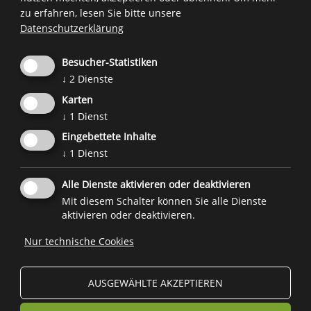
Wer darf was? Welche Apps sind erlaubt? Was
zu erfahren, lesen Sie bitte unsere
dürfen Kinder schauen?
Datenschutzerklärung
Wichtig ist, dass es in der Familie
medienfreie
Besucher-Statistiken
Zeiten
gibt und Kinder
unterschiedliche
↓
2
Dienste
Möglichkeiten der Freizeitaktivitäten
kennenlernen.
Karten
↓
1
Dienst
Mehr Infos zur Mediennutzungsdauer finden Sie
Eingebettete Inhalte
hier
.
↓
1
Dienst
Alle Dienste aktivieren oder deaktivieren
Eine Initiative des
Forum Prävention
im Auftrag und Zusammenarbeit mit
Mit diesem Schalter können Sie alle Dienste
der
Familienagentur
und
weiteren Projektpartnern
.
aktivieren oder deaktivieren.
Nur technische Cookies

© 2026
Forum Prävention
MwSt.-Nr.: 02267890214 - Steuernummer 94074740211
AUSGEWÄHLTE AKZEPTIEREN
Stiftung Forum Prävention KDS