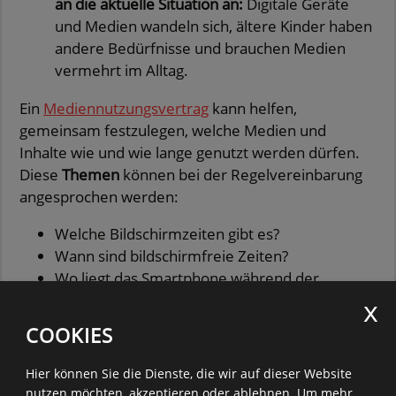
an die aktuelle Situation an:
Digitale Geräte
und Medien wandeln sich, ältere Kinder haben
andere Bedürfnisse und brauchen Medien
vermehrt im Alltag.
Ein
Mediennutzungsvertrag
kann helfen,
gemeinsam festzulegen, welche Medien und
Inhalte wie und wie lange genutzt werden dürfen.
Diese
Themen
können bei der Regelvereinbarung
angesprochen werden:
Welche Bildschirmzeiten gibt es?
Wann sind bildschirmfreie Zeiten?
Wo liegt das Smartphone während der
Hausaufgaben?
Wo ist das Smartphone über Nacht?
COOKIES
Welche Geräte dürfen genutzt werden?
Was ist im Internet verboten und was ist
Hier können Sie die Dienste, die wir auf dieser Website
erlaubt?
nutzen möchten, akzeptieren oder ablehnen.
Um mehr