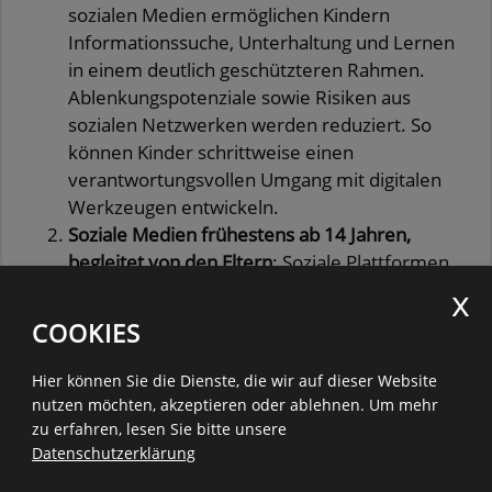
sozialen Medien ermöglichen Kindern
Informationssuche, Unterhaltung und Lernen
in einem deutlich geschützteren Rahmen.
Ablenkungspotenziale sowie Risiken aus
sozialen Netzwerken werden reduziert. So
können Kinder schrittweise einen
verantwortungsvollen Umgang mit digitalen
Werkzeugen entwickeln.
Soziale Medien frühestens ab 14 Jahren,
begleitet von den Eltern
: Soziale Plattformen
funktionieren unterschiedlich und müssen
auch unterschiedliche betrachtet werden. Sie
COOKIES
haben aber gemeinsam, dass sie mit
Belohnungsmechanismen und sozialem
Hier können Sie die Dienste, die wir auf dieser Website
Vergleich arbeiten – Herausforderungen, die
nutzen möchten, akzeptieren oder ablehnen.
Um mehr
insbesondere junge Menschen überfordern
zu erfahren, lesen Sie bitte unsere
können. Eine Nutzung wird deshalb frühestens
Datenschutzerklärung
ab 14 Jahren empfohlen – unbedingt begleitet