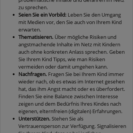
zu sprechen.
Seien Sie ein Vorbild:
Leben Sie den Umgang
mit Medien vor, den Sie auch von Ihrem Kind
erwarten.
Thematisieren.
Über mögliche Risiken und
angstmachende Inhalte im Netz mit Kindern
auch ohne konkreten Anlass sprechen. Geben
Sie Ihrem Kind Tipps, wie man Risiken
vermeiden oder damit umgehen kann.
Nachfragen.
Fragen Sie bei Ihrem Kind immer
wieder nach, ob es etwas im Internet gesehen
hat, das ihm Angst macht oder es überfordert.
Finden Sie eine Balance zwischen Interesse
zeigen und dem Bedürfnis Ihres Kindes nach
eigenen, elternfreien (digitalen) Erfahrungen.
Unterstützen.
Stehen Sie als
Vertrauensperson zur Verfügung. Signalisieren