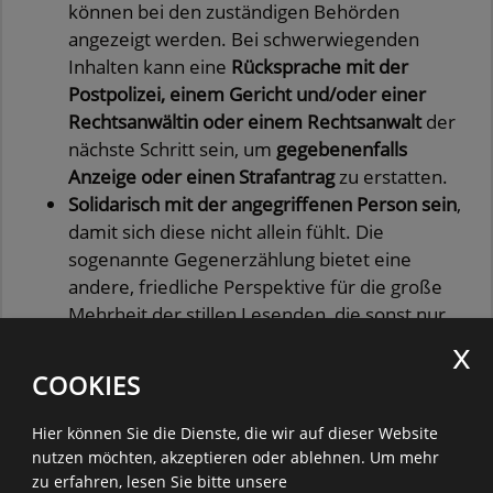
können bei den zuständigen Behörden
angezeigt werden. Bei schwerwiegenden
Inhalten kann eine
Rücksprache mit der
Postpolizei, einem Gericht und/oder einer
Rechtsanwältin oder einem Rechtsanwalt
der
nächste Schritt sein, um
gegebenenfalls
Anzeige oder einen Strafantrag
zu erstatten.
Solidarisch mit der angegriffenen Person sein
,
damit sich diese nicht allein fühlt. Die
sogenannte Gegenerzählung bietet eine
andere, friedliche Perspektive für die große
Mehrheit der stillen Lesenden, die sonst nur
mit Hasskommentaren konfrontiert würden.
Haters gonna hate!
Nicht zu viel Zeit mit
COOKIES
Hatern (Verfasser:innen von Hassbotschaften)
verschwenden. Wenn jemand weiterhin
Hier können Sie die Dienste, die wir auf dieser Website
provoziert und kein freundliches und
nutzen möchten, akzeptieren oder ablehnen.
Um mehr
konstruktives Gespräch zulässt, ist es besser
zu erfahren, lesen Sie bitte unsere