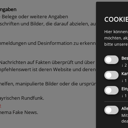
angaben
 Belege oder weitere Angaben
COOKI
chriften und Bilder, die darauf abzielen, auf
Hier können 
möchten, ak
lschmeldungen und Desinformation zu erkennen.
bitte unser
Bes
e Nachrichten auf Fakten überprüft und über
↓
2
mpfehlenswert ist deren Website und deren
Kar
↓
1
elfen, manipulierte Bilder oder die ursprüngliche
Ein
↓
1
ayrischen Rundfunk.
e
All
Thema Fake News.
Mit
dea