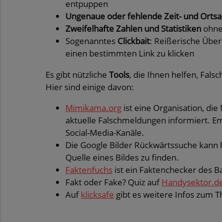
entpuppen
Ungenaue oder fehlende Zeit- und Orts
Zweifelhafte Zahlen und Statistiken
ohne
Sogenanntes
Clickbait
: Reißerische Übers
einen bestimmten Link zu klicken
Es gibt nützliche
Tools
, die Ihnen helfen, Fa
Hier sind einige davon:
Mimikama.org
ist eine Organisation, di
aktuelle Falschmeldungen informiert. E
Social-Media-Kanäle.
Die Google Bilder Rückwärtssuche kann h
Quelle eines Bildes zu finden.
Faktenfuchs
ist ein Faktenchecker des B
Fakt oder Fake? Quiz auf
Handysektor.d
Auf
klicksafe
gibt es weitere Infos zum 