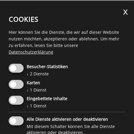
Informieren Sie sich über die Games, die Ihr
Kind spielt. Vergewissern Sie sich, dass die
COOKIES
Inhalte dem Alter und der Entwicklung Ihres
Kindes entsprechen.
Hier können Sie die Dienste, die wir auf dieser Website
Besprechen Sie mit Ihrem Kind, in welchen
nutzen möchten, akzeptieren oder ablehnen.
Um mehr
Situationen es wütend wird und was es so
zu erfahren, lesen Sie bitte unsere
frustriert. Versuchen Sie gemeinsam
Datenschutzerklärung
herauszufinden
was es benötigt, besser mit diesen
Besucher-Statistiken
↓
2
Dienste
starken Gefühlen umzugehen,
was es nach einem emotional
Karten
aufgeladenen Spiel benötigt, um wieder
↓
1
Dienst
zur Ruhe zu kommen.
Eingebettete Inhalte
↓
1
Dienst
Alle Dienste aktivieren oder deaktivieren
Eine Initiative des
Forum Prävention
im Auftrag und Zusammenarbeit mit
Mit diesem Schalter können Sie alle Dienste
der
Familienagentur
und
weiteren Projektpartnern
.
aktivieren oder deaktivieren.