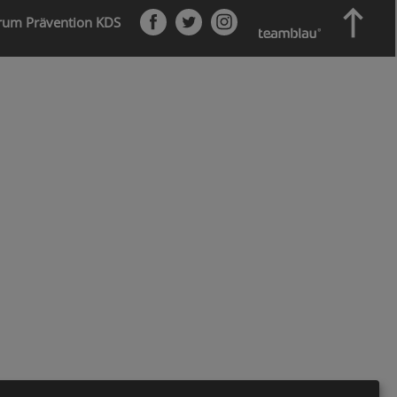

orum Prävention KDS