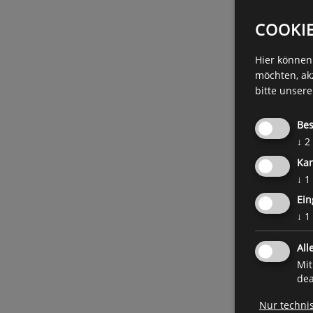
COOKI
Hier können 
möchten, ak
bitte unser
Bes
↓
2
Kar
↓
1
Ein
↓
1
All
Mit
dea
Nur techni